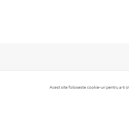
ABONEAZA-TE
LA NEWSLETTER
Acest site foloseste cookie-uri pentru a-ti o