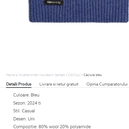
Haine si Incaltaminte
Accesorii barbati
CACIULI
Caciula bleu
Detalii Produs
Livrare si retur gratuit
Opinia Cumparatorului
Culoare:
Bleu
Sezon:
2024 ti
Stil:
Casual
Desen:
Uni
Compozitie:
80% wool 20% polyamide