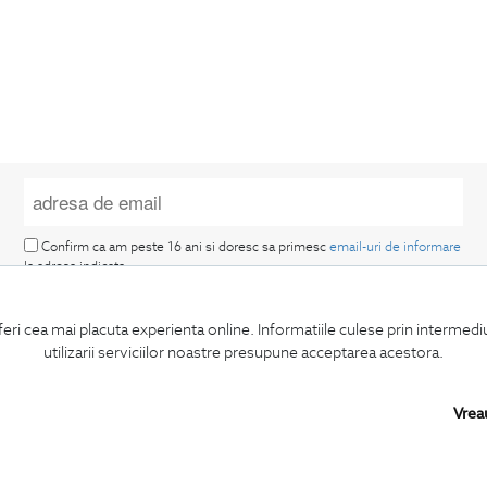
Confirm ca am peste 16 ani si doresc sa primesc
email-uri de informare
la adresa indicata.
feri cea mai placuta experienta online. Informatiile culese prin intermed
utilizarii serviciilor noastre presupune acceptarea acestora.
Vrea
MA ABONEZ