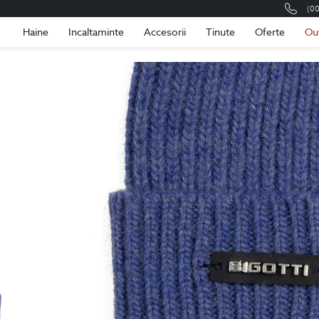
(0
Romania
Roma
Haine
Incaltaminte
Accesorii
Tinute
Oferte
Ou