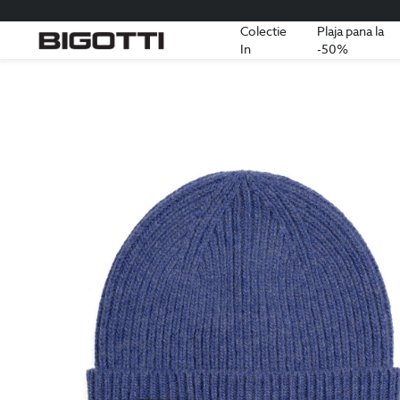
Colectie
Plaja pana la
In
-50%