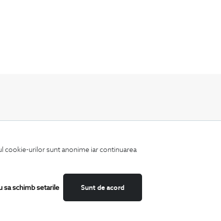
Fii mereu la curent cu noutatile noastre,
oferte speciale si trenduri in moda masculina.
iul cookie-urilor sunt anonime iar continuarea
u sa schimb setarile
Sunt de acord