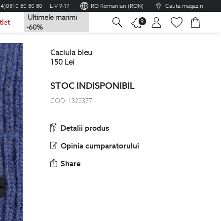
04)0310 80 80 80
L-V 9-17
RO Romanian (RON)
Cauta magazin
Ultimele marimi
na
9
tlet
-60%
caciula bleu
150
Lei
STOC INDISPONIBIL
COD:
1322377
Detalii produs
Opinia cumparatorului
Share