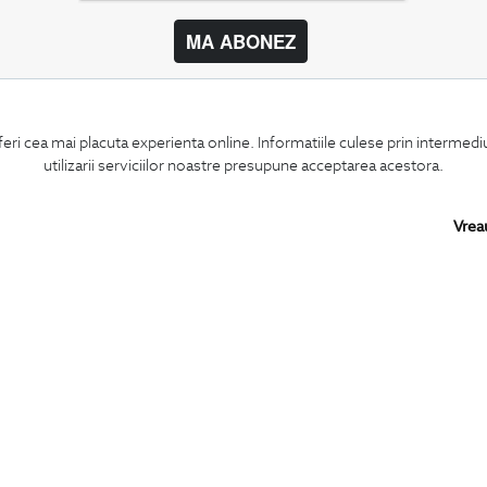
MA ABONEZ
BIGOTTI
SHARE
feri cea mai placuta experienta online. Informatiile culese prin intermed
Contact
Facebook
utilizarii serviciilor noastre presupune acceptarea acestora.
Magazine
LinkedIn
Cariere
Twitter
Intrebari frecvente
Pinterest
Vrea
Preturi retusuri
Instagram
Sitemap
PARTENERI IN
ROMANIA: