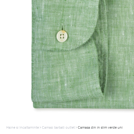
Haine si Incaltaminte
Camasi barbati outlet
Camasa din in slim verde uni