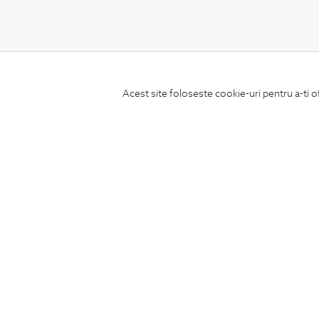
CONCIERGE
Acest site foloseste cookie-uri pentru a-ti o
Termeni si conditii
Schimburi si retur
Securitatea datelor
Feedback site
ANPC
SOL