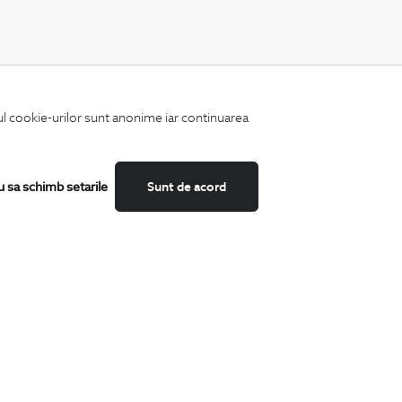
CATEGORII
iul cookie-urilor sunt anonime iar continuarea
Camasi
Tricouri
Sacouri
Costume
u sa schimb setarile
Sunt de acord
Incaltaminte
Pantaloni
Accesorii