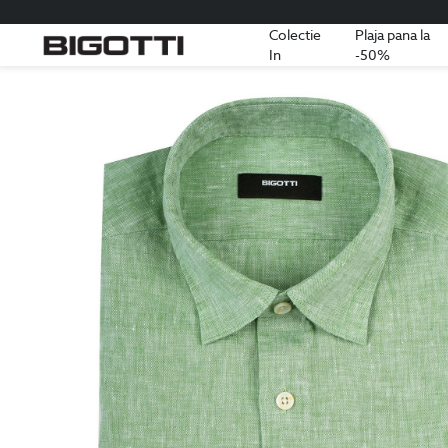
Colectie
Plaja pana la
In
-50%