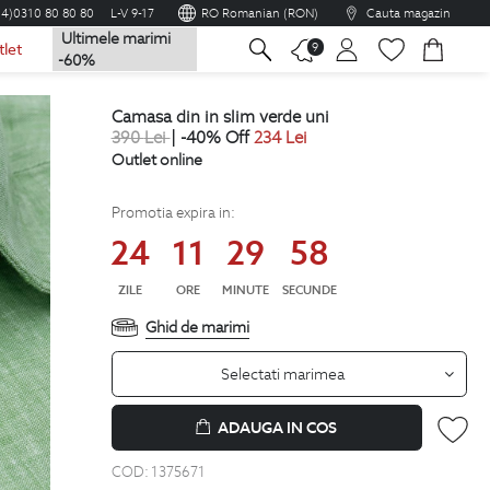
04)0310 80 80 80
L-V 9-17
RO Romanian (RON)
Cauta magazin
Ultimele marimi
na
9
tlet
-60%
camasa din in slim verde uni
390
Lei
| -40% Off
234
Lei
Outlet online
Promotia expira in:
24
11
29
57
ZILE
ORE
MINUTE
SECUNDE
Ghid de marimi
Selectati marimea
ADAUGA IN COS
COD:
1375671