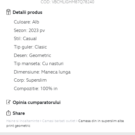
COD:
VBCMLIGHM87Q78240
Detalii produs
Culoare:
Alb
Sezon:
2023 pv
Stil:
Casual
Tip guler:
Clasic
Desen:
Geometric
Tip manseta:
Cu nasturi
Dimensiune:
Maneca lunga
Corp:
Superslim
Compozitie:
100% in
Opinia cumparatorului
Share
Haine si Incaltaminte
Camasi barbati outlet
Camasa din in superslim alba
print geometric