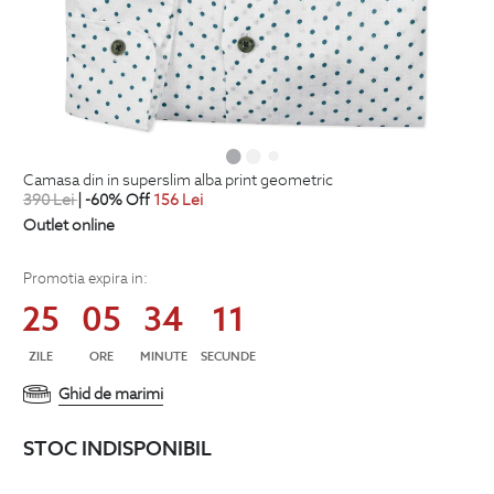
camasa din in superslim alba print geometric
390
Lei
| -60% Off
156
Lei
Outlet online
Promotia expira in:
25
05
34
10
ZILE
ORE
MINUTE
SECUNDE
Ghid de marimi
STOC INDISPONIBIL