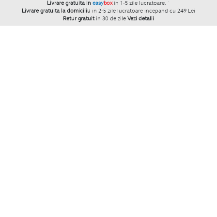
Livrare gratuita in
easy
box
in 1-5 zile lucratoare.
`
Livrare gratuita la domiciliu
in 2-5 zile lucratoare incepand cu 249 Lei
Retur gratuit
in 30 de zile
Vezi detalii