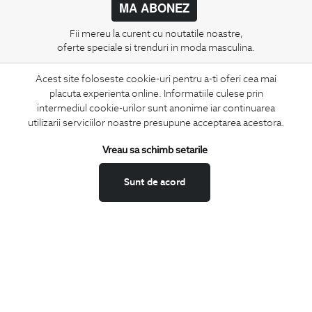
MA ABONEZ
Fii mereu la curent cu noutatile noastre,
oferte speciale si trenduri in moda masculina.
Acest site foloseste cookie-uri pentru a-ti oferi cea mai
CONCIERGE
placuta experienta online. Informatiile culese prin
Termeni si conditii
intermediul cookie-urilor sunt anonime iar continuarea
Schimburi si retur
utilizarii serviciilor noastre presupune acceptarea acestora.
Securitatea datelor
Vreau sa schimb setarile
Feedback site
ANPC
Sunt de acord
SOL
BIGOTTI
Contact
Magazine
Cariere
Intrebari frecvente