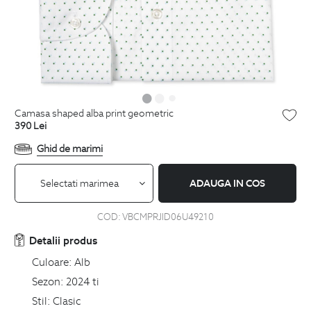
camasa shaped alba print geometric
390
Lei
Ghid de marimi
Selectati marimea
ADAUGA IN COS
COD:
VBCMPRJID06U49210
Detalii produs
Culoare:
Alb
Sezon:
2024 ti
Stil:
Clasic