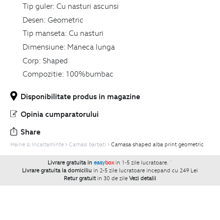
Tip guler:
Cu nasturi ascunsi
Desen:
Geometric
Tip manseta:
Cu nasturi
Dimensiune:
Maneca lunga
Corp:
Shaped
Compozitie:
100%bumbac
Disponibilitate produs in magazine
Opinia cumparatorului
Share
Haine si Incaltaminte
Camasi barbati
Camasa shaped alba print geometric
Livrare gratuita in
easy
box
in 1-5 zile lucratoare.
`
Livrare gratuita la domiciliu
in 2-5 zile lucratoare incepand cu 249 Lei
Retur gratuit
in 30 de zile
Vezi detalii