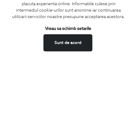
placuta experienta online. Informatiile culese prin
CONCIERGE
intermediul cookie-urilor sunt anonime iar continuarea
Termeni si conditii
utilizarii serviciilor noastre presupune acceptarea acestora.
Schimburi si retur
Vreau sa schimb setarile
Securitatea datelor
Feedback site
Sunt de acord
ANPC
SOL
BIGOTTI
Contact
Magazine
Cariere
Intrebari frecvente
Preturi retusuri
Sitemap