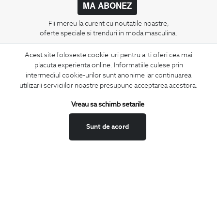
MA ABONEZ
Fii mereu la curent cu noutatile noastre,
oferte speciale si trenduri in moda masculina.
Acest site foloseste cookie-uri pentru a-ti oferi cea mai
CONCIERGE
placuta experienta online. Informatiile culese prin
Termeni si conditii
intermediul cookie-urilor sunt anonime iar continuarea
Schimburi si retur
utilizarii serviciilor noastre presupune acceptarea acestora.
Securitatea datelor
Vreau sa schimb setarile
Feedback site
ANPC
Sunt de acord
SOL
BIGOTTI
Contact
Magazine
Cariere
Intrebari frecvente