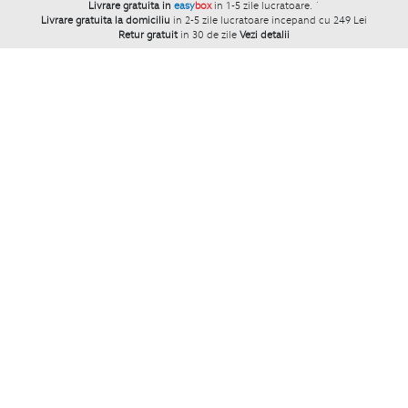
Livrare gratuita in
easy
box
in 1-5 zile lucratoare.
`
Livrare gratuita la domiciliu
in 2-5 zile lucratoare incepand cu 249 Lei
Retur gratuit
in 30 de zile
Vezi detalii