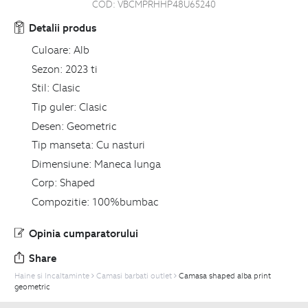
COD:
VBCMPRHHP48U65240
Detalii produs
Culoare:
Alb
Sezon:
2023 ti
Stil:
Clasic
Tip guler:
Clasic
Desen:
Geometric
Tip manseta:
Cu nasturi
Dimensiune:
Maneca lunga
Corp:
Shaped
Compozitie:
100%bumbac
Opinia cumparatorului
Share
Haine si Incaltaminte
Camasi barbati outlet
Camasa shaped alba print
geometric