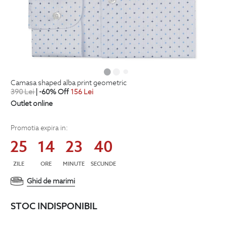
camasa shaped alba print geometric
390
Lei
| -60% Off
156
Lei
Outlet online
Promotia expira in:
25
14
23
39
ZILE
ORE
MINUTE
SECUNDE
Ghid de marimi
STOC INDISPONIBIL