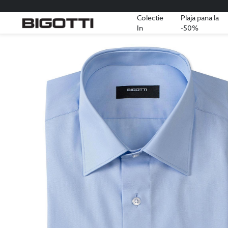
Colectie
Plaja pana la
In
-50%