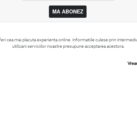
MA ABONEZ
BIGOTTI
SHARE
feri cea mai placuta experienta online. Informatiile culese prin intermed
Contact
Facebook
utilizarii serviciilor noastre presupune acceptarea acestora.
Magazine
LinkedIn
Cariere
Twitter
Intrebari frecvente
Pinterest
Vrea
Preturi retusuri
Instagram
Sitemap
PARTENERI IN
ROMANIA: