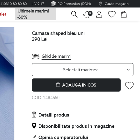
04)0310 80 80 80
L-V 9-17
RO Romanian (RON)
Cauta magazin
Ultimele marimi
na
9
tlet
-60%
camasa shaped bleu uni
390
Lei
Ghid de marimi
Selectati marimea
ADAUGA IN COS
COD:
1484550
Detalii produs
Disponibilitate produs in magazine
Opinia cumparatorului