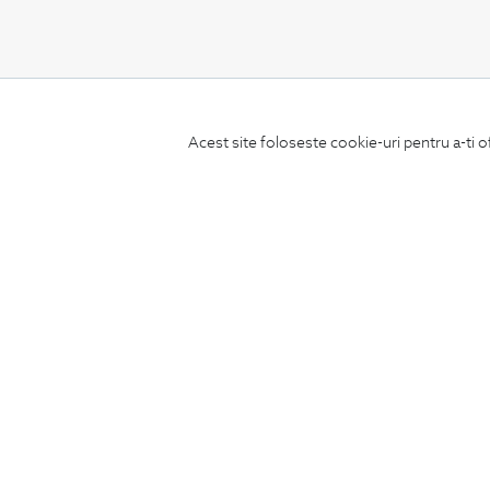
CONCIERGE
Acest site foloseste cookie-uri pentru a-ti o
Termeni si conditii
Schimburi si retur
Securitatea datelor
Feedback site
ANPC
SOL