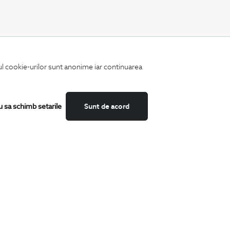
CATEGORII
iul cookie-urilor sunt anonime iar continuarea
Camasi
Tricouri
Sacouri
Costume
u sa schimb setarile
Sunt de acord
Incaltaminte
Pantaloni
Accesorii