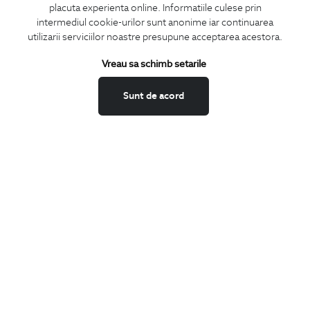
placuta experienta online. Informatiile culese prin
CONCIERGE
intermediul cookie-urilor sunt anonime iar continuarea
Termeni si conditii
utilizarii serviciilor noastre presupune acceptarea acestora.
Schimburi si retur
Vreau sa schimb setarile
Securitatea datelor
Feedback site
Sunt de acord
ANPC
SOL
BIGOTTI
Contact
Magazine
Cariere
Intrebari frecvente
Preturi retusuri
Sitemap