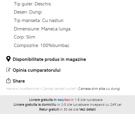
Tip guler:
Deschis
Desen:
Dungi
Tip manseta:
Cu nasturi
Dimensiune:
Maneca lunga
Corp:
Slim
Compozitie:
100%bumbac
Disponibilitate produs in magazine
Opinia cumparatorului
Share
Haine si Incaltaminte
Camasi barbati outlet
Camasa slim alba cu dungi
Livrare gratuita in
easy
box
in 1-5 zile lucratoare.
`
Livrare gratuita la domiciliu
in 2-5 zile lucratoare incepand cu 249 Lei
Retur gratuit
in 30 de zile
Vezi detalii