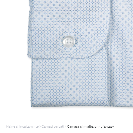
Haine si Incaltaminte
Camasi barbati
Camasa slim alba print fantasy