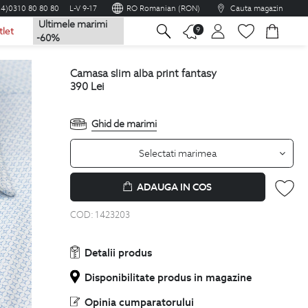
04)0310 80 80 80
L-V 9-17
RO Romanian (RON)
Cauta magazin
Ultimele marimi
na
9
tlet
-60%
camasa slim alba print fantasy
390
Lei
Ghid de marimi
Selectati marimea
ADAUGA IN COS
COD:
1423203
Detalii produs
Disponibilitate produs in magazine
Opinia cumparatorului