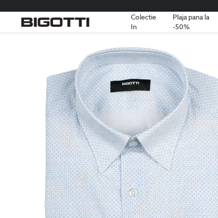
Colectie
Plaja pana la
In
-50%