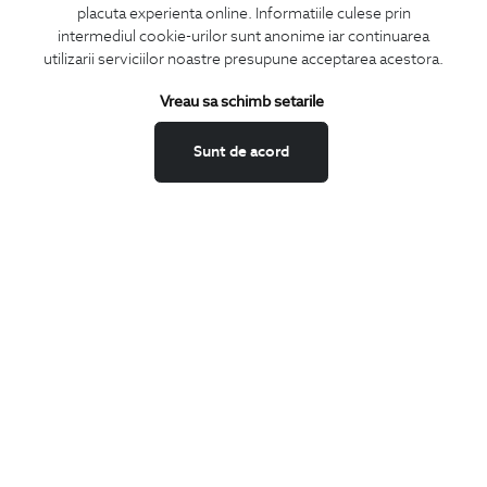
placuta experienta online. Informatiile culese prin
CONCIERGE
intermediul cookie-urilor sunt anonime iar continuarea
Termeni si conditii
utilizarii serviciilor noastre presupune acceptarea acestora.
Schimburi si retur
Vreau sa schimb setarile
Securitatea datelor
Feedback site
Sunt de acord
ANPC
SOL
BIGOTTI
Contact
Magazine
Cariere
Intrebari frecvente
Preturi retusuri
Sitemap