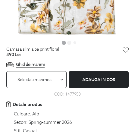
camasa slim alba print floral
490
Lei
Ghid de marimi
Selectati marimea
ADAUGA IN COS
COD:
1477950
Detalii produs
Culoare:
Alb
Sezon:
Spring-summer 2026
Stil:
Casual