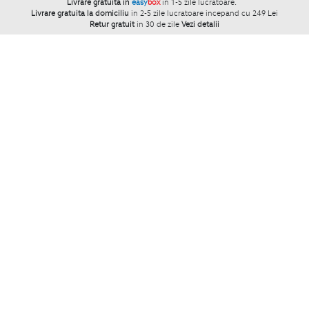
Livrare gratuita in
easy
box
in 1-5 zile lucratoare.
`
Livrare gratuita la domiciliu
in 2-5 zile lucratoare incepand cu 249 Lei
Retur gratuit
in 30 de zile
Vezi detalii