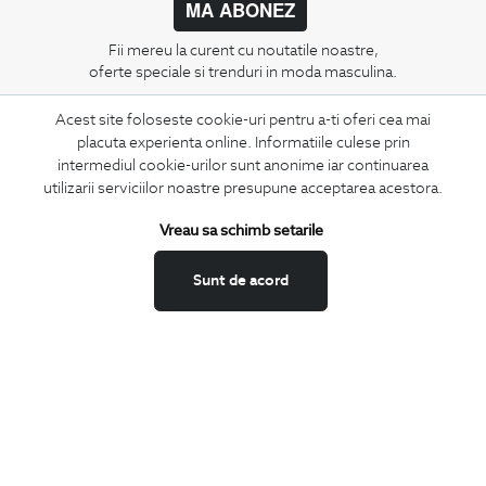
MA ABONEZ
Fii mereu la curent cu noutatile noastre,
oferte speciale si trenduri in moda masculina.
Acest site foloseste cookie-uri pentru a-ti oferi cea mai
CONCIERGE
placuta experienta online. Informatiile culese prin
Termeni si conditii
intermediul cookie-urilor sunt anonime iar continuarea
Schimburi si retur
utilizarii serviciilor noastre presupune acceptarea acestora.
Securitatea datelor
Vreau sa schimb setarile
Feedback site
ANPC
Sunt de acord
SOL
BIGOTTI
Contact
Magazine
Cariere
Intrebari frecvente