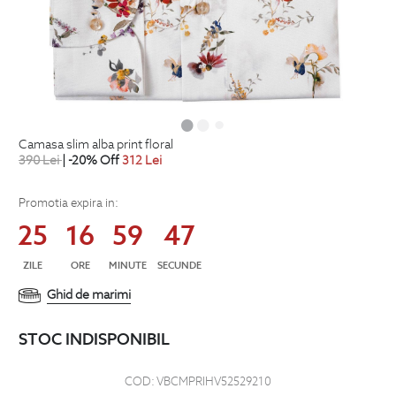
camasa slim alba print floral
390
Lei
| -20% Off
312
Lei
Promotia expira in:
25
16
59
46
ZILE
ORE
MINUTE
SECUNDE
Ghid de marimi
STOC INDISPONIBIL
COD:
VBCMPRIHV52529210