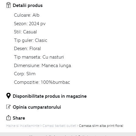
Detalii produs
Culoare:
Alb
Sezon:
2024 pv
Stil:
Casual
Tip guler:
Clasic
Desen:
Floral
Tip manseta:
Cu nasturi
Dimensiune:
Maneca lunga
Corp:
Slim
Compozitie:
100%bumbac
Disponibilitate produs in magazine
Opinia cumparatorului
Share
Haine si Incaltaminte
Camasi barbati outlet
Camasa slim alba print floral