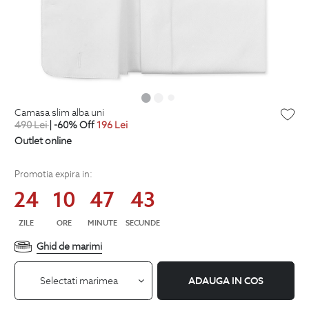
camasa slim alba uni
490
Lei
| -60% Off
196
Lei
Outlet online
Promotia expira in:
24
10
47
43
ZILE
ORE
MINUTE
SECUNDE
Ghid de marimi
Selectati marimea
ADAUGA IN COS