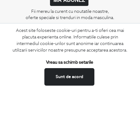
Fii mereu la curent cu noutatile noastre,
oferte speciale si trenduri in moda masculina.
Acest site foloseste cookie-uri pentru a-ti oferi cea mai
CONCIERGE
placuta experienta online. Informatiile culese prin
Termeni si conditii
intermediul cookie-urilor sunt anonime iar continuarea
Schimburi si retur
utilizarii serviciilor noastre presupune acceptarea acestora.
Securitatea datelor
Vreau sa schimb setarile
Feedback site
ANPC
Sunt de acord
SOL
BIGOTTI
Contact
Magazine
Cariere
Intrebari frecvente