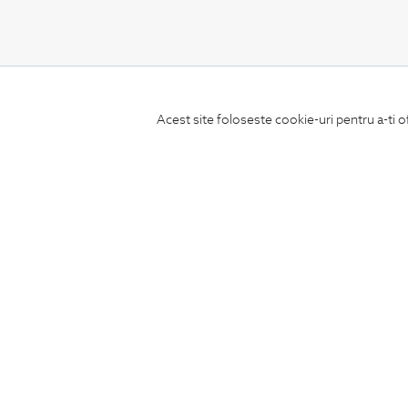
CONCIERGE
Acest site foloseste cookie-uri pentru a-ti o
Termeni si conditii
Schimburi si retur
Securitatea datelor
Feedback site
ANPC
SOL