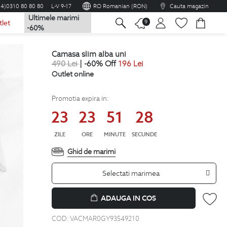
04)0310 80 80 80
L-V 9-17
RO Romanian (RON)
Cauta magazin
Ultimele marimi
na
9
tlet
-60%
camasa slim alba uni
490
Lei
| -60% Off
196
Lei
Outlet online
Promotia expira in:
23
23
51
27
ZILE
ORE
MINUTE
SECUNDE
Ghid de marimi
Selectati marimea
ADAUGA IN COS
COD:
VACMAR0GY93549210