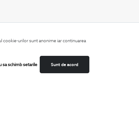
CATEGORII
iul cookie-urilor sunt anonime iar continuarea
Camasi
Tricouri
Sacouri
Costume
u sa schimb setarile
Sunt de acord
Incaltaminte
Pantaloni
Accesorii