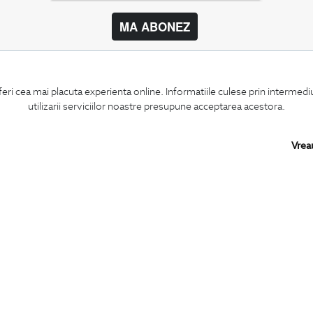
MA ABONEZ
BIGOTTI
SHARE
feri cea mai placuta experienta online. Informatiile culese prin intermed
Contact
Facebook
utilizarii serviciilor noastre presupune acceptarea acestora.
Magazine
LinkedIn
Cariere
Twitter
Intrebari frecvente
Pinterest
Vrea
Preturi retusuri
Instagram
Sitemap
PARTENERI IN
ROMANIA: