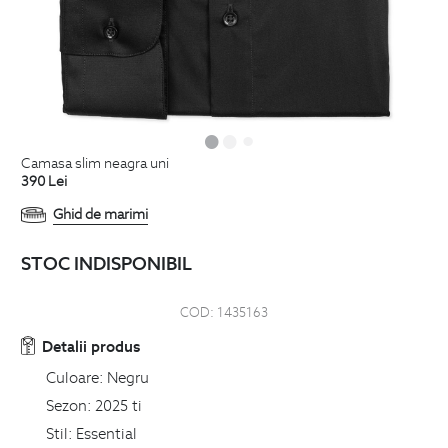
camasa slim neagra uni
390
Lei
Ghid de marimi
STOC INDISPONIBIL
COD:
1435163
Detalii produs
Culoare:
Negru
Sezon:
2025 ti
Stil:
Essential