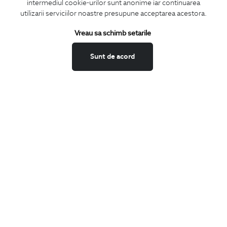
CONCIERGE
intermediul cookie-urilor sunt anonime iar continuarea
utilizarii serviciilor noastre presupune acceptarea acestora.
Termeni si conditii
Schimburi si retur
Vreau sa schimb setarile
Securitatea datelor
Sunt de acord
Feedback site
ANPC
SOL
BIGOTTI
Contact
Magazine
Cariere
Intrebari frecvente
Preturi retusuri
Sitemap
SHARE