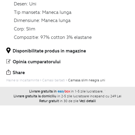
Desen:
Uni
Tip manseta:
Maneca lunga
Dimensiune:
Maneca lunga
Corp:
Slim
Compozitie:
97% cotton 3% elastane
Disponibilitate produs in magazine
Opinia cumparatorului
Share
Haine si Incaltaminte
Camasi barbati
Camasa slim neagra uni
Livrare gratuita in
easy
box
in 1-5 zile lucratoare.
`
Livrare gratuita la domiciliu
in 2-5 zile lucratoare incepand cu 249 Lei
Retur gratuit
in 30 de zile
Vezi detalii