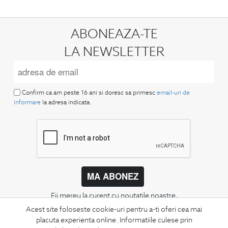
ABONEAZA-TE
LA NEWSLETTER
Confirm ca am peste 16 ani si doresc sa primesc
email-uri de
informare
la adresa indicata.
MA ABONEZ
Fii mereu la curent cu noutatile noastre,
oferte speciale si trenduri in moda masculina.
Acest site foloseste cookie-uri pentru a-ti oferi cea mai
placuta experienta online. Informatiile culese prin