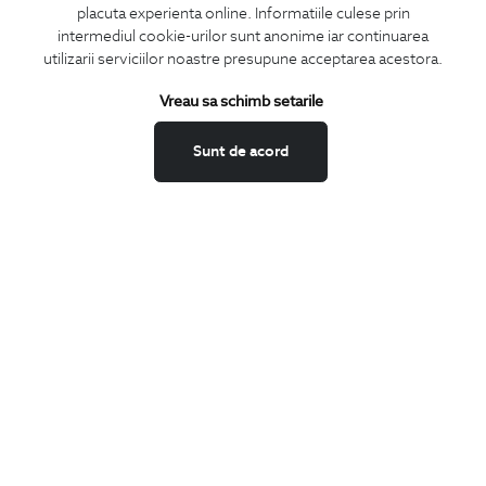
placuta experienta online. Informatiile culese prin
CONCIERGE
intermediul cookie-urilor sunt anonime iar continuarea
Termeni si conditii
utilizarii serviciilor noastre presupune acceptarea acestora.
Schimburi si retur
Vreau sa schimb setarile
Securitatea datelor
Feedback site
Sunt de acord
ANPC
SOL
BIGOTTI
Contact
Magazine
Cariere
Intrebari frecvente
Preturi retusuri
Sitemap