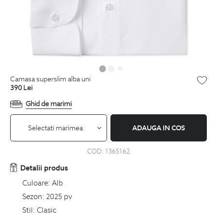
camasa superslim alba uni
390
Lei
Ghid de marimi
Selectati marimea
ADAUGA IN COS
COD:
1365162
Detalii produs
Culoare:
Alb
Sezon:
2025 pv
Stil:
Clasic