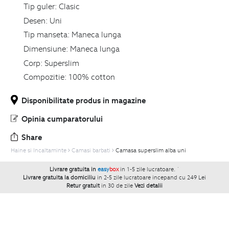
Tip guler:
Clasic
Desen:
Uni
Tip manseta:
Maneca lunga
Dimensiune:
Maneca lunga
Corp:
Superslim
Compozitie:
100% cotton
Disponibilitate produs in magazine
Opinia cumparatorului
Share
Haine si Incaltaminte
Camasi barbati
Camasa superslim alba uni
Livrare gratuita in
easy
box
in 1-5 zile lucratoare.
`
Livrare gratuita la domiciliu
in 2-5 zile lucratoare incepand cu 249 Lei
Retur gratuit
in 30 de zile
Vezi detalii