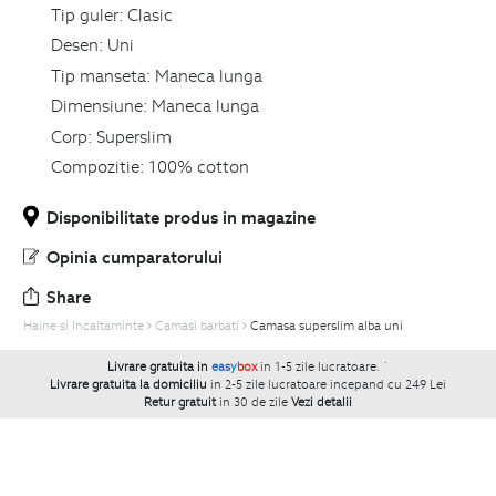
Tip guler:
Clasic
Desen:
Uni
Tip manseta:
Maneca lunga
Dimensiune:
Maneca lunga
Corp:
Superslim
Compozitie:
100% cotton
Disponibilitate produs in magazine
Opinia cumparatorului
Share
Haine si Incaltaminte
Camasi barbati
Camasa superslim alba uni
Livrare gratuita in
easy
box
in 1-5 zile lucratoare.
`
Livrare gratuita la domiciliu
in 2-5 zile lucratoare incepand cu 249 Lei
Retur gratuit
in 30 de zile
Vezi detalii