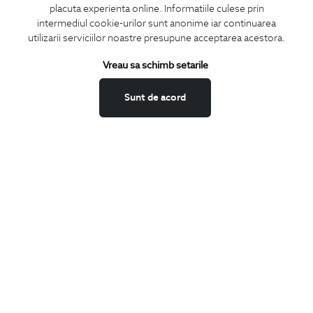
placuta experienta online. Informatiile culese prin
CONCIERGE
intermediul cookie-urilor sunt anonime iar continuarea
Termeni si conditii
utilizarii serviciilor noastre presupune acceptarea acestora.
Schimburi si retur
Vreau sa schimb setarile
Securitatea datelor
Feedback site
Sunt de acord
ANPC
SOL
BIGOTTI
Contact
Magazine
Cariere
Intrebari frecvente
Preturi retusuri
Sitemap