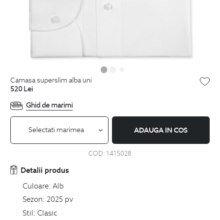
camasa superslim alba uni
520
Lei
Ghid de marimi
Selectati marimea
ADAUGA IN COS
COD:
1415028
Detalii produs
Culoare:
Alb
Sezon:
2025 pv
Stil:
Clasic