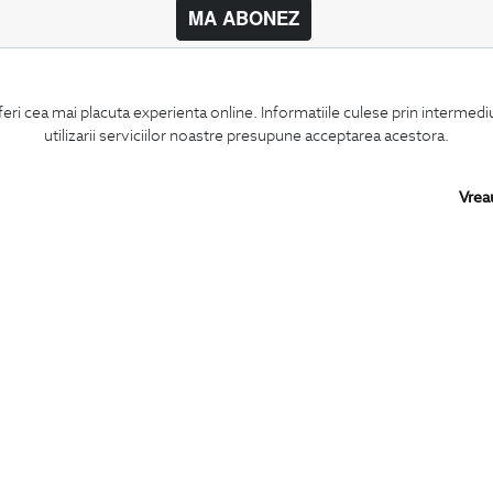
MA ABONEZ
BIGOTTI
SHARE
feri cea mai placuta experienta online. Informatiile culese prin intermed
Contact
Facebook
utilizarii serviciilor noastre presupune acceptarea acestora.
Magazine
LinkedIn
Cariere
Twitter
Intrebari frecvente
Pinterest
Vrea
Preturi retusuri
Instagram
Sitemap
PARTENERI IN
ROMANIA:
Copyright © 2026
BIGOTTI - IMBRACAMINTE SI INCALTAMINTE