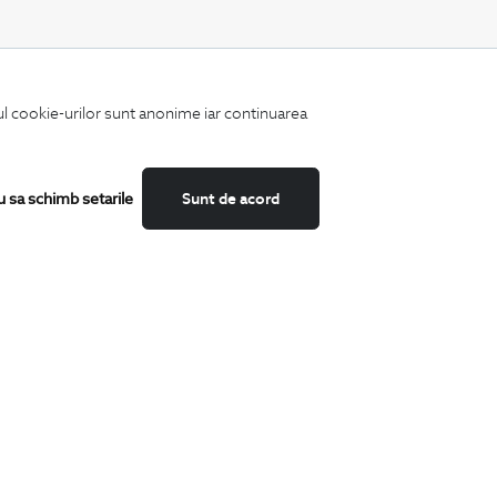
CATEGORII
iul cookie-urilor sunt anonime iar continuarea
Camasi
Tricouri
Sacouri
Costume
u sa schimb setarile
Sunt de acord
Incaltaminte
Pantaloni
Accesorii