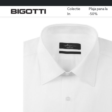
Colectie
Plaja pana la
In
-50%