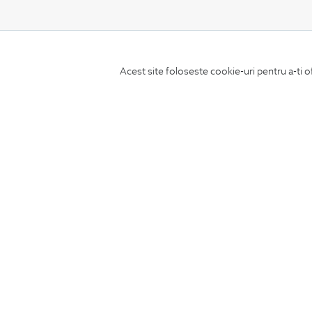
CONCIERGE
Acest site foloseste cookie-uri pentru a-ti o
Termeni si conditii
Schimburi si retur
Securitatea datelor
Feedback site
ANPC
SOL