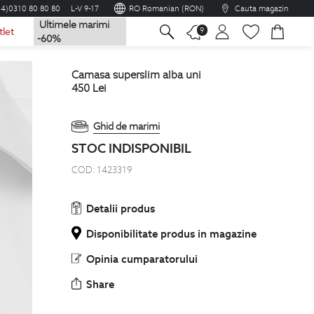
04)0310 80 80 80
L-V 9-17
RO Romanian (RON)
Cauta magazin
Ultimele marimi
na
9
tlet
-60%
camasa superslim alba uni
450
Lei
Ghid de marimi
STOC INDISPONIBIL
COD:
1423319
Detalii produs
Disponibilitate produs in magazine
Opinia cumparatorului
Share