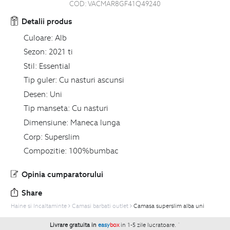
COD:
VACMAR8GF41Q49240
Detalii produs
Culoare:
Alb
Sezon:
2021 ti
Stil:
Essential
Tip guler:
Cu nasturi ascunsi
Desen:
Uni
Tip manseta:
Cu nasturi
Dimensiune:
Maneca lunga
Corp:
Superslim
Compozitie:
100%bumbac
Opinia cumparatorului
Share
Haine si Incaltaminte
Camasi barbati outlet
Camasa superslim alba uni
Livrare gratuita in
easy
box
in 1-5 zile lucratoare.
`