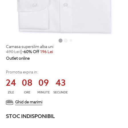
camasa superslim alba uni
490
Lei
| -60% Off
196
Lei
Outlet online
Promotia expira in:
24
08
09
43
ZILE
ORE
MINUTE
SECUNDE
Ghid de marimi
STOC INDISPONIBIL