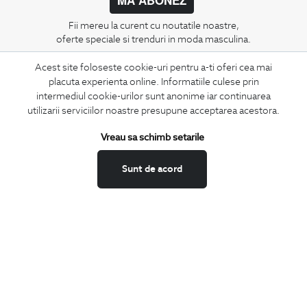
Fii mereu la curent cu noutatile noastre,
oferte speciale si trenduri in moda masculina.
Acest site foloseste cookie-uri pentru a-ti oferi cea mai
CONCIERGE
placuta experienta online. Informatiile culese prin
Termeni si conditii
intermediul cookie-urilor sunt anonime iar continuarea
Schimburi si retur
utilizarii serviciilor noastre presupune acceptarea acestora.
Securitatea datelor
Vreau sa schimb setarile
Feedback site
ANPC
Sunt de acord
SOL
BIGOTTI
Contact
Magazine
Cariere
Intrebari frecvente