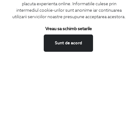
placuta experienta online. Informatiile culese prin
CONCIERGE
intermediul cookie-urilor sunt anonime iar continuarea
Termeni si conditii
utilizarii serviciilor noastre presupune acceptarea acestora.
Schimburi si retur
Vreau sa schimb setarile
Securitatea datelor
Feedback site
Sunt de acord
ANPC
SOL
BIGOTTI
Contact
Magazine
Cariere
Intrebari frecvente
Preturi retusuri
Sitemap