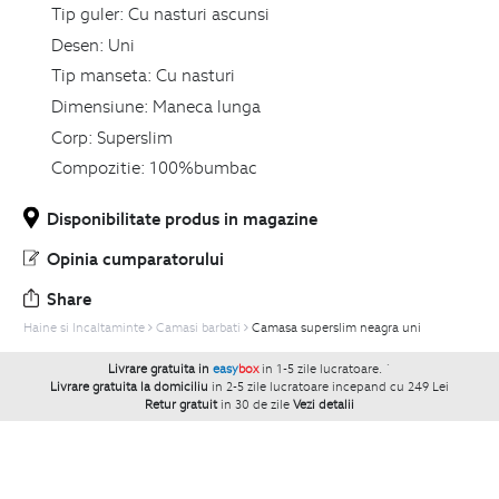
Tip guler:
Cu nasturi ascunsi
Desen:
Uni
Tip manseta:
Cu nasturi
Dimensiune:
Maneca lunga
Corp:
Superslim
Compozitie:
100%bumbac
Disponibilitate produs in magazine
Opinia cumparatorului
Share
Haine si Incaltaminte
Camasi barbati
Camasa superslim neagra uni
Livrare gratuita in
easy
box
in 1-5 zile lucratoare.
`
Livrare gratuita la domiciliu
in 2-5 zile lucratoare incepand cu 249 Lei
Retur gratuit
in 30 de zile
Vezi detalii