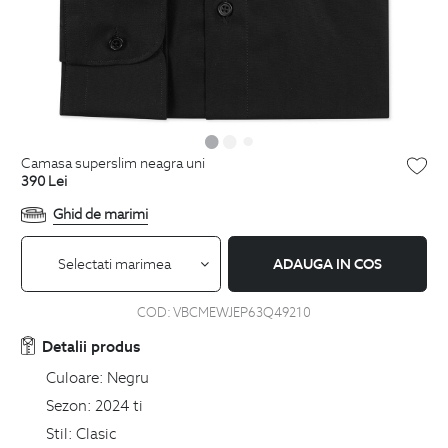
camasa superslim neagra uni
390
Lei
Ghid de marimi
Selectati marimea
ADAUGA IN COS
COD:
VBCMEWJEP63Q49210
Detalii produs
Culoare:
Negru
Sezon:
2024 ti
Stil:
Clasic