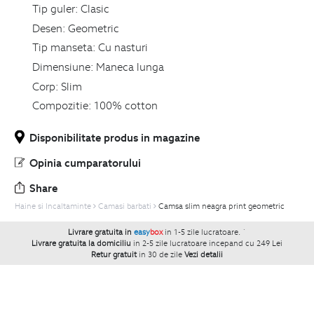
Tip guler:
Clasic
Desen:
Geometric
Tip manseta:
Cu nasturi
Dimensiune:
Maneca lunga
Corp:
Slim
Compozitie:
100% cotton
Disponibilitate produs in magazine
Opinia cumparatorului
Share
Haine si Incaltaminte
Camasi barbati
Camsa slim neagra print geometric
Livrare gratuita in
easy
box
in 1-5 zile lucratoare.
`
Livrare gratuita la domiciliu
in 2-5 zile lucratoare incepand cu 249 Lei
Retur gratuit
in 30 de zile
Vezi detalii