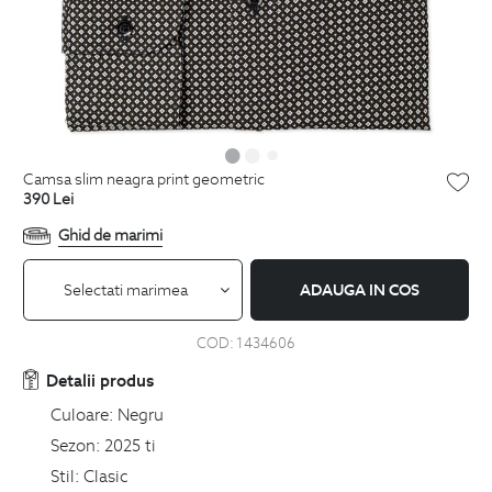
camsa slim neagra print geometric
390
Lei
Ghid de marimi
Selectati marimea
ADAUGA IN COS
COD:
1434606
Detalii produs
Culoare:
Negru
Sezon:
2025 ti
Stil:
Clasic