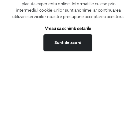
placuta experienta online. Informatiile culese prin
CONCIERGE
intermediul cookie-urilor sunt anonime iar continuarea
Termeni si conditii
utilizarii serviciilor noastre presupune acceptarea acestora.
Schimburi si retur
Vreau sa schimb setarile
Securitatea datelor
Feedback site
Sunt de acord
ANPC
SOL
BIGOTTI
Contact
Magazine
Cariere
Intrebari frecvente
Preturi retusuri
Sitemap