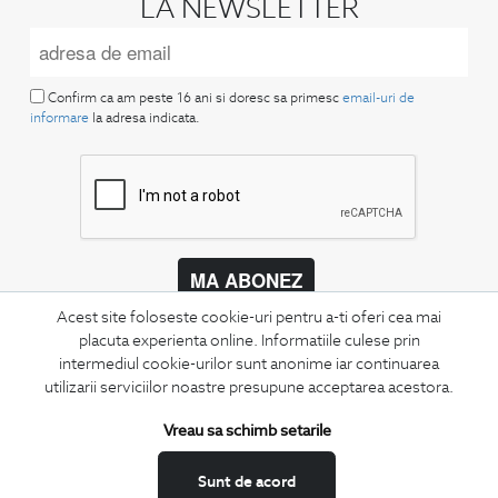
LA NEWSLETTER
Confirm ca am peste 16 ani si doresc sa primesc
email-uri de
informare
la adresa indicata.
MA ABONEZ
Acest site foloseste cookie-uri pentru a-ti oferi cea mai
Fii mereu la curent cu noutatile noastre,
placuta experienta online. Informatiile culese prin
oferte speciale si trenduri in moda masculina.
intermediul cookie-urilor sunt anonime iar continuarea
utilizarii serviciilor noastre presupune acceptarea acestora.
CONCIERGE
Termeni si conditii
Vreau sa schimb setarile
Schimburi si retur
Sunt de acord
Securitatea datelor