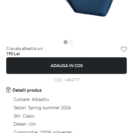
cravata albastra uni
190
Lei
ADAUGA IN COS
COD:
1484777
Detalii produs
Culoare:
Albastru
Sezon:
Spring-summer 2026
Stil:
Clasic
Desen:
Uni
Compozitie:
100% polyester