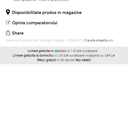
Disponibilitate produs in magazine
Opinia cumparatorului
Share
Haine si Incaltaminte
Accesorii barbati
CRAVATE
Cravata albastra uni
Livrare gratuita in
easy
box
in 1-5 zile lucratoare.
`
Livrare gratuita la domiciliu
in 2-5 zile lucratoare incepand cu 249 Lei
Retur gratuit
in 30 de zile
Vezi detalii