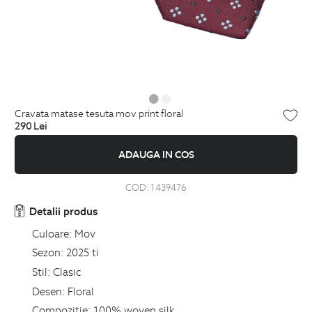
cravata matase tesuta mov print floral
290
Lei
ADAUGA IN COS
COD:
1439476
Detalii produs
Culoare:
Mov
Sezon:
2025 ti
Stil:
Clasic
Desen:
Floral
Compozitie:
100% woven silk