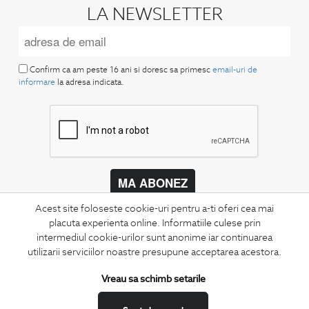
LA NEWSLETTER
Confirm ca am peste 16 ani si doresc sa primesc
email-uri de
informare
la adresa indicata.
MA ABONEZ
Acest site foloseste cookie-uri pentru a-ti oferi cea mai
Fii mereu la curent cu noutatile noastre,
oferte speciale si trenduri in moda masculina.
placuta experienta online. Informatiile culese prin
intermediul cookie-urilor sunt anonime iar continuarea
utilizarii serviciilor noastre presupune acceptarea acestora.
CONCIERGE
Termeni si conditii
Vreau sa schimb setarile
Schimburi si retur