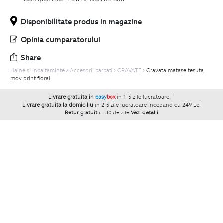
Disponibilitate produs in magazine
Opinia cumparatorului
Share
Haine si Incaltaminte
Accesorii barbati
CRAVATE
Cravata matase tesuta
mov print floral
Livrare gratuita in
easy
box
in 1-5 zile lucratoare.
`
Livrare gratuita la domiciliu
in 2-5 zile lucratoare incepand cu 249 Lei
Retur gratuit
in 30 de zile
Vezi detalii