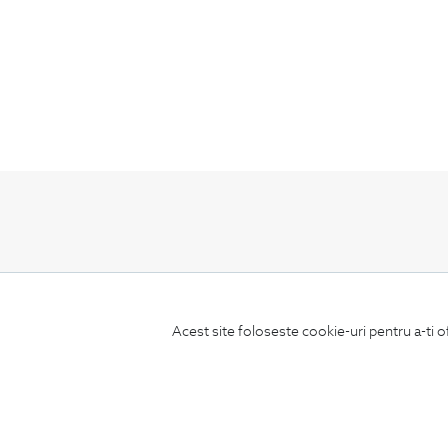
ABONEAZA-TE
LA NEWSLETTER
Acest site foloseste cookie-uri pentru a-ti o