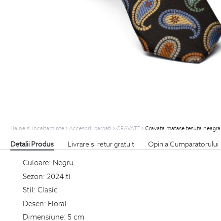
Haine si Incaltaminte
Accesorii barbati
CRAVATE
Cravata matase tesuta neagra p
Detalii Produs
Livrare si retur gratuit
Opinia Cumparatorului
Culoare:
Negru
Sezon:
2024 ti
Stil:
Clasic
Desen:
Floral
Dimensiune:
5 cm