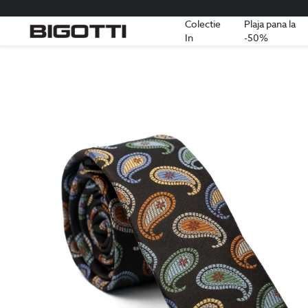
Colectie
Plaja pana la
In
-50%