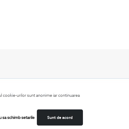
Fii mereu la curent cu noutatile noastre,
oferte speciale si trenduri in moda masculina.
iul cookie-urilor sunt anonime iar continuarea
u sa schimb setarile
Sunt de acord