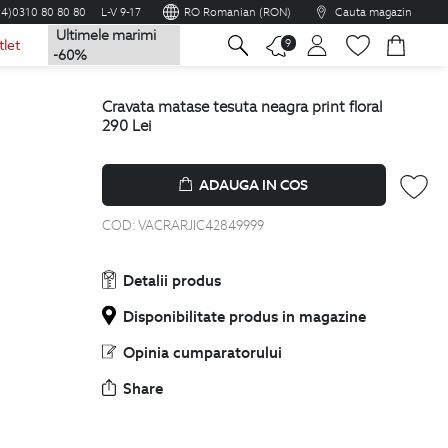
04)0310 80 80 80
L-V 9-17
RO Romanian (RON)
Cauta magazin
Ultimele marimi
na
9
tlet
-60%
cravata matase tesuta neagra print floral
290
Lei
ADAUGA IN COS
COD:
VACRARJIC42849999
Detalii produs
Disponibilitate produs in magazine
Opinia cumparatorului
Share