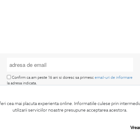
Confirm ca am peste 16 ani si doresc sa primesc
email-uri de informare
la adresa indicata.
feri cea mai placuta experienta online. Informatiile culese prin intermed
utilizarii serviciilor noastre presupune acceptarea acestora.
Vrea
MA ABONEZ