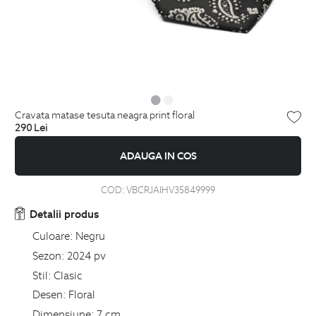
cravata matase tesuta neagra print floral
290
Lei
ADAUGA IN COS
COD:
VBCRJAIHV35849999
Detalii produs
Culoare:
Negru
Sezon:
2024 pv
Stil:
Clasic
Desen:
Floral
Dimensiune:
7 cm