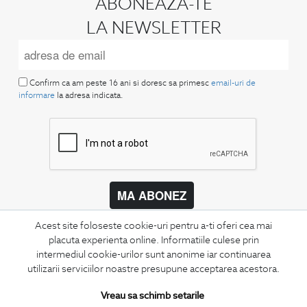
ABONEAZA-TE
LA NEWSLETTER
Confirm ca am peste 16 ani si doresc sa primesc
email-uri de
informare
la adresa indicata.
MA ABONEZ
Fii mereu la curent cu noutatile noastre,
Acest site foloseste cookie-uri pentru a-ti oferi cea mai
oferte speciale si trenduri in moda masculina.
placuta experienta online. Informatiile culese prin
intermediul cookie-urilor sunt anonime iar continuarea
CONCIERGE
utilizarii serviciilor noastre presupune acceptarea acestora.
Termeni si conditii
Vreau sa schimb setarile
Schimburi si retur