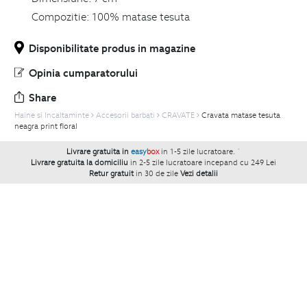
Compozitie:
100% matase tesuta
Disponibilitate produs in magazine
Opinia cumparatorului
Share
Haine si Incaltaminte
Accesorii barbati
CRAVATE
Cravata matase tesuta
neagra print floral
Livrare gratuita in
easy
box
in 1-5 zile lucratoare.
`
Livrare gratuita la domiciliu
in 2-5 zile lucratoare incepand cu 249 Lei
Retur gratuit
in 30 de zile
Vezi detalii