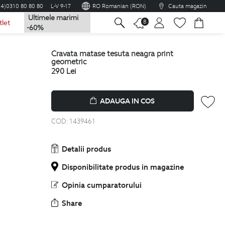
04)0310 80 80 80
L-V 9-17
RO Romanian (RON)
Cauta magazin
Ultimele marimi
na
8
tlet
-60%
cravata matase tesuta neagra print
geometric
290
Lei
ADAUGA IN COS
COD:
1439461
Detalii produs
Disponibilitate produs in magazine
Opinia cumparatorului
Share