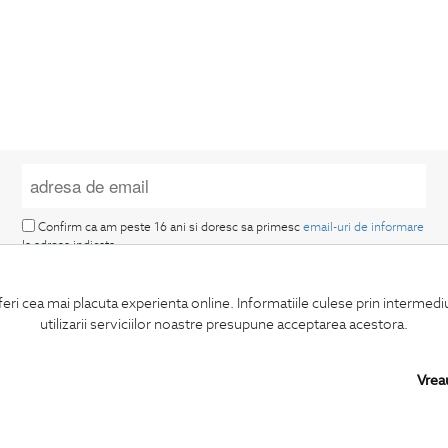
Confirm ca am peste 16 ani si doresc sa primesc
email-uri de informare
la adresa indicata.
feri cea mai placuta experienta online. Informatiile culese prin intermed
utilizarii serviciilor noastre presupune acceptarea acestora.
Vrea
MA ABONEZ