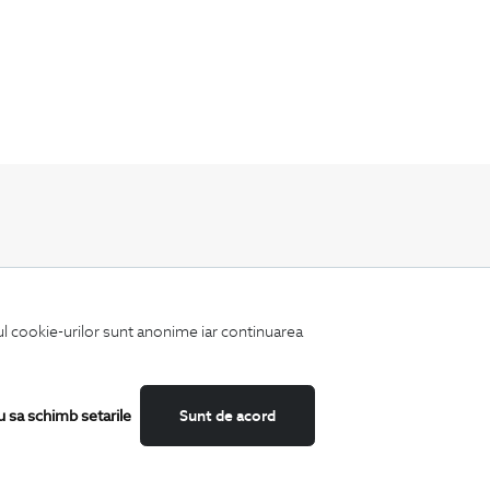
Fii mereu la curent cu noutatile noastre,
oferte speciale si trenduri in moda masculina.
iul cookie-urilor sunt anonime iar continuarea
u sa schimb setarile
Sunt de acord