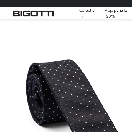
Colectie
Plaja pana la
In
-50%