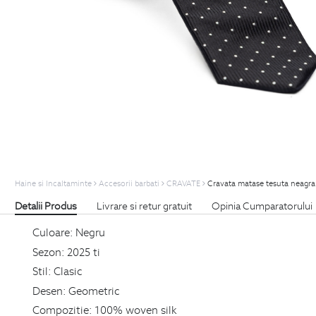
Haine si Incaltaminte
Accesorii barbati
CRAVATE
Cravata matase tesuta neagra
Detalii Produs
Livrare si retur gratuit
Opinia Cumparatorului
Culoare:
Negru
Sezon:
2025 ti
Stil:
Clasic
Desen:
Geometric
Compozitie:
100% woven silk