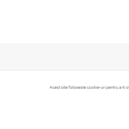
ABONEAZA-TE
LA NEWSLETTER
Acest site foloseste cookie-uri pentru a-ti o