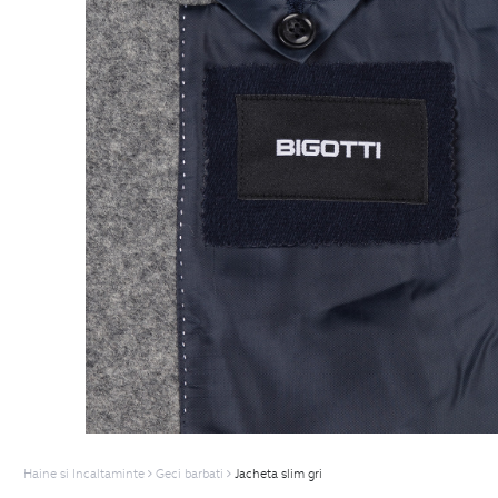
Haine si Incaltaminte
Geci barbati
Jacheta slim gri