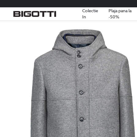
Colectie
Plaja pana la
In
-50%