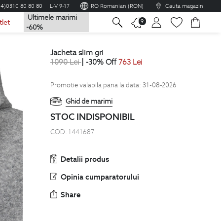
04)0310 80 80 80
L-V 9-17
RO Romanian (RON)
Cauta magazin
Ultimele marimi
na
9
tlet
-60%
jacheta slim gri
1090
Lei
| -30% Off
763
Lei
Promotie valabila pana la data: 31-08-2026
Ghid de marimi
STOC INDISPONIBIL
COD:
1441687
Detalii produs
Opinia cumparatorului
Share