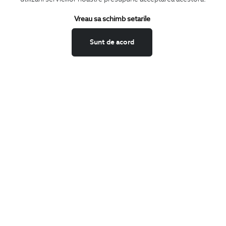
Termeni si conditii
Schimburi si retur
Vreau sa schimb setarile
Securitatea datelor
Sunt de acord
Feedback site
ANPC
SOL
BIGOTTI
Contact
Magazine
Cariere
Intrebari frecvente
Preturi retusuri
Sitemap
SHARE
Facebook