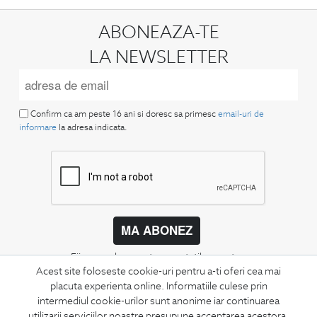
ABONEAZA-TE
LA NEWSLETTER
Confirm ca am peste 16 ani si doresc sa primesc
email-uri de
informare
la adresa indicata.
MA ABONEZ
Fii mereu la curent cu noutatile noastre,
oferte speciale si trenduri in moda masculina.
Acest site foloseste cookie-uri pentru a-ti oferi cea mai
placuta experienta online. Informatiile culese prin
intermediul cookie-urilor sunt anonime iar continuarea
CONCIERGE
utilizarii serviciilor noastre presupune acceptarea acestora.