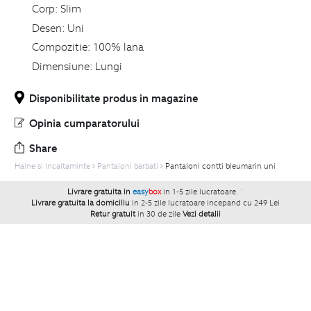
Corp:
Slim
Desen:
Uni
Compozitie:
100% lana
Dimensiune:
Lungi
Disponibilitate produs in magazine
Opinia cumparatorului
Share
Haine si Incaltaminte
Pantaloni barbati
Pantaloni contti bleumarin uni
Livrare gratuita in
easy
box
in 1-5 zile lucratoare.
`
Livrare gratuita la domiciliu
in 2-5 zile lucratoare incepand cu 249 Lei
Retur gratuit
in 30 de zile
Vezi detalii