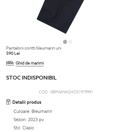
pantaloni contti bleumarin uni
590
Lei
Ghid de marimi
STOC INDISPONIBIL
COD:
VBPNWWGHO51979991
Detalii produs
Culoare:
Bleumarin
Sezon:
2023 pv
Stil:
Clasic