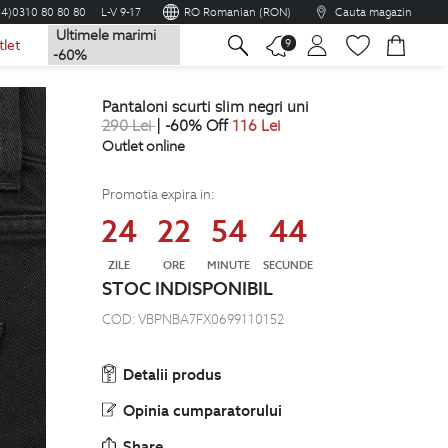
04)0310 80 80 80
L-V 9-17
RO Romanian (RON)
Cauta magazin
Ultimele marimi
na
9
tlet
-60%
pantaloni scurti slim negri uni
290
Lei
| -60% Off
116
Lei
Outlet online
Promotia expira in:
24
22
54
43
ZILE
ORE
MINUTE
SECUNDE
STOC INDISPONIBIL
COD:
VBPNBA7FX0699110152
Detalii produs
Opinia cumparatorului
Share