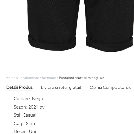
Haine si Incaltaminte
Bermude
Pantaloni scurti slim negri uni
Detalii Produs
Livrare si retur gratuit
Opinia Cumparatorului
Culoare:
Negru
Sezon:
2021 pv
Stil:
Casual
Corp:
Slim
Desen:
Uni