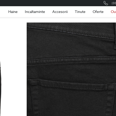
(0
Romania
Roma
Haine
Incaltaminte
Accesorii
Tinute
Oferte
Ou