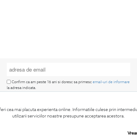
Confirm ca am peste 16 ani si doresc sa primesc
email-uri de informare
la adresa indicata.
feri cea mai placuta experienta online. Informatiile culese prin intermed
utilizarii serviciilor noastre presupune acceptarea acestora.
MA ABONEZ
Vrea