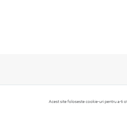
ABONEAZA-TE
LA NEWSLETTER
Acest site foloseste cookie-uri pentru a-ti o