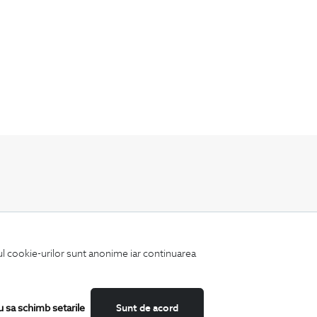
Fii mereu la curent cu noutatile noastre,
oferte speciale si trenduri in moda masculina.
iul cookie-urilor sunt anonime iar continuarea
u sa schimb setarile
Sunt de acord