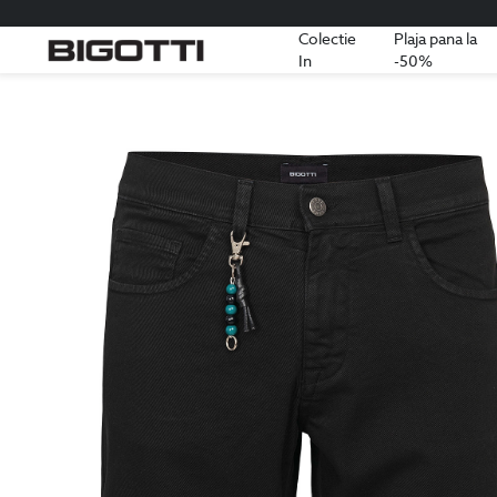
Colectie
Plaja pana la
In
-50%