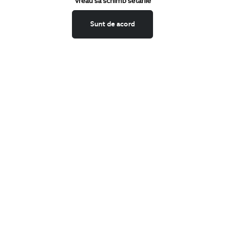
Vreau sa schimb setarile
Schimburi si retur
Securitatea datelor
Sunt de acord
Feedback site
ANPC
SOL
BIGOTTI
Contact
Magazine
Cariere
Intrebari frecvente
Preturi retusuri
Sitemap
SHARE
Facebook
LinkedIn