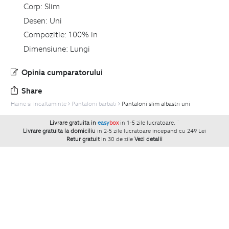
Corp:
Slim
Desen:
Uni
Compozitie:
100% in
Dimensiune:
Lungi
Opinia cumparatorului
Share
Haine si Incaltaminte
Pantaloni barbati
Pantaloni slim albastri uni
Livrare gratuita in
easy
box
in 1-5 zile lucratoare.
`
Livrare gratuita la domiciliu
in 2-5 zile lucratoare incepand cu 249 Lei
Retur gratuit
in 30 de zile
Vezi detalii