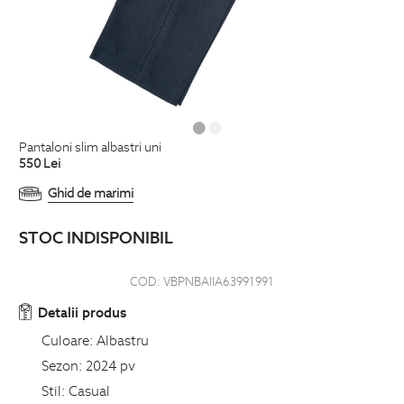
pantaloni slim albastri uni
550
Lei
Ghid de marimi
STOC INDISPONIBIL
COD:
VBPNBAIIA63991991
Detalii produs
Culoare:
Albastru
Sezon:
2024 pv
Stil:
Casual