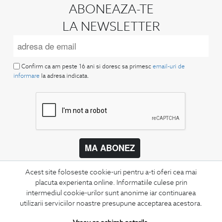
ABONEAZA-TE
LA NEWSLETTER
Confirm ca am peste 16 ani si doresc sa primesc
email-uri de
informare
la adresa indicata.
MA ABONEZ
Fii mereu la curent cu noutatile noastre,
Acest site foloseste cookie-uri pentru a-ti oferi cea mai
oferte speciale si trenduri in moda masculina.
placuta experienta online. Informatiile culese prin
intermediul cookie-urilor sunt anonime iar continuarea
CONCIERGE
utilizarii serviciilor noastre presupune acceptarea acestora.
Termeni si conditii