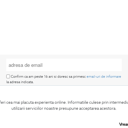
Confirm ca am peste 16 ani si doresc sa primesc
email-uri de informare
la adresa indicata.
feri cea mai placuta experienta online. Informatiile culese prin intermed
utilizarii serviciilor noastre presupune acceptarea acestora.
MA ABONEZ
Vrea