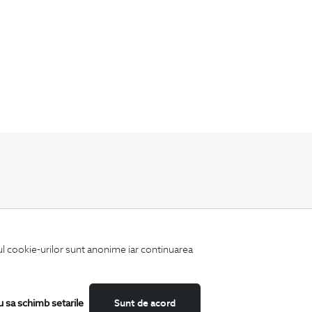
Fii mereu la curent cu noutatile noastre,
oferte speciale si trenduri in moda masculina.
iul cookie-urilor sunt anonime iar continuarea
u sa schimb setarile
Sunt de acord