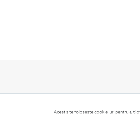
ABONEAZA-TE
LA NEWSLETTER
Acest site foloseste cookie-uri pentru a-ti o