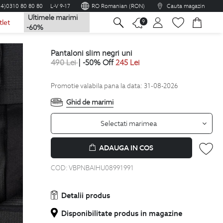
04)0310 80 80 80
L-V 9-17
RO Romanian (RON)
Cauta magazin
Ultimele marimi
na
9
tlet
-60%
pantaloni slim negri uni
490
Lei
| -50% Off
245
Lei
Promotie valabila pana la data: 31-08-2026
Ghid de marimi
Selectati marimea
ADAUGA IN COS
COD:
VBPNBAIHU08991991
Detalii produs
Disponibilitate produs in magazine