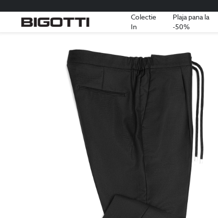
Colectie
Plaja pana la
In
-50%