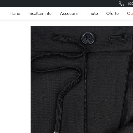
(0
Romania
Roma
Haine
Incaltaminte
Accesorii
Tinute
Oferte
Ou