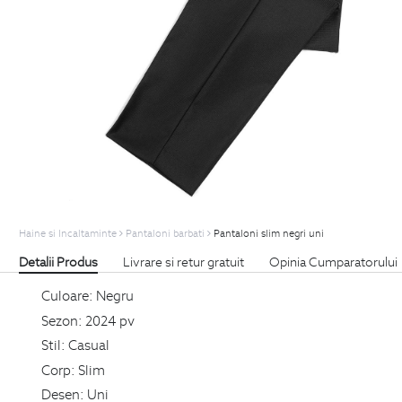
Haine si Incaltaminte
Pantaloni barbati
Pantaloni slim negri uni
Detalii Produs
Livrare si retur gratuit
Opinia Cumparatorului
Culoare:
Negru
Sezon:
2024 pv
Stil:
Casual
Corp:
Slim
Desen:
Uni