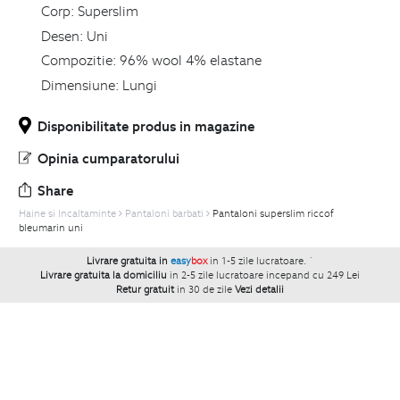
Corp:
Superslim
Desen:
Uni
Compozitie:
96% wool 4% elastane
Dimensiune:
Lungi
Disponibilitate produs in magazine
Opinia cumparatorului
Share
Haine si Incaltaminte
Pantaloni barbati
Pantaloni superslim riccof
bleumarin uni
Livrare gratuita in
easy
box
in 1-5 zile lucratoare.
`
Livrare gratuita la domiciliu
in 2-5 zile lucratoare incepand cu 249 Lei
Retur gratuit
in 30 de zile
Vezi detalii