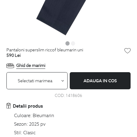
pantaloni superslim riccof bleumarin uni
590
Lei
Ghid de marimi
Selectati marimea
ADAUGA IN COS
COD:
1418606
Detalii produs
Culoare:
Bleumarin
Sezon:
2025 pv
Stil:
Clasic