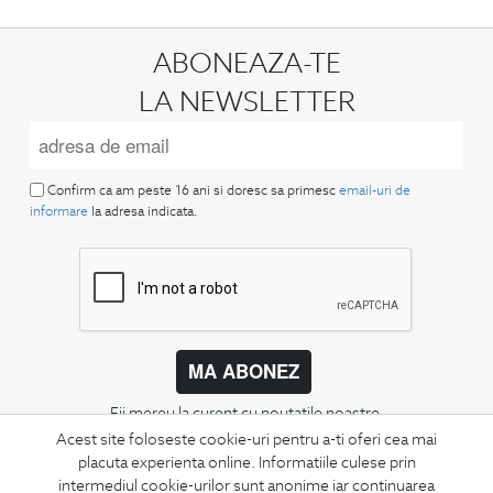
ABONEAZA-TE
LA NEWSLETTER
Confirm ca am peste 16 ani si doresc sa primesc
email-uri de
informare
la adresa indicata.
MA ABONEZ
Fii mereu la curent cu noutatile noastre,
oferte speciale si trenduri in moda masculina.
Acest site foloseste cookie-uri pentru a-ti oferi cea mai
placuta experienta online. Informatiile culese prin
intermediul cookie-urilor sunt anonime iar continuarea
CONCIERGE