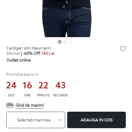
cardigan slim bleumarin
350
Lei
| -60% Off
140
Lei
Outlet online
Promotia expira in:
24
16
22
42
ZILE
ORE
MINUTE
SECUNDE
Ghid de marimi
Selectati marimea
ADAUGA IN COS