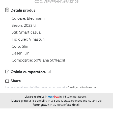
COD:
VBPVPRHHN69A22109
Detalii produs
Culoare:
Bleumarin
Sezon:
2023 ti
Stil:
Smart casual
Tip guler:
V nasturi
Corp:
Slim
Desen:
Uni
Compozitie:
50%lana 50%acril
Opinia cumparatorului
Share
Haine si Incaltaminte
Pulovere barbati outlet
Cardigan slim bleumarin
Livrare gratuita in
easy
box
in 1-5 zile lucratoare.
`
Livrare gratuita la domiciliu
in 2-5 zile lucratoare incepand cu 249 Lei
Retur gratuit
in 30 de zile
Vezi detalii