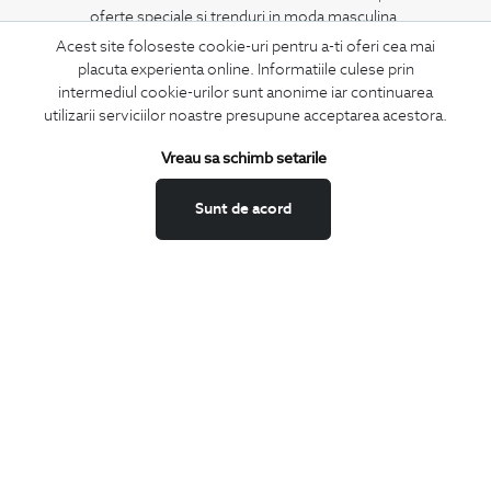
oferte speciale si trenduri in moda masculina.
Acest site foloseste cookie-uri pentru a-ti oferi cea mai
placuta experienta online. Informatiile culese prin
CONCIERGE
intermediul cookie-urilor sunt anonime iar continuarea
Termeni si conditii
utilizarii serviciilor noastre presupune acceptarea acestora.
Schimburi si retur
Vreau sa schimb setarile
Securitatea datelor
Feedback site
Sunt de acord
ANPC
SOL
BIGOTTI
Contact
Magazine
Cariere
Intrebari frecvente
Preturi retusuri
Sitemap