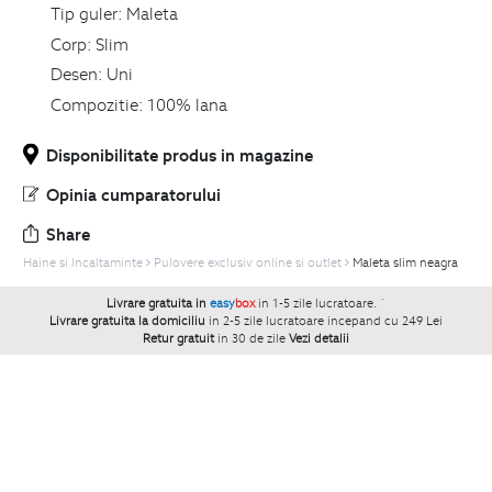
Tip guler:
Maleta
Corp:
Slim
Desen:
Uni
Compozitie:
100% lana
Disponibilitate produs in magazine
Opinia cumparatorului
Share
Haine si Incaltaminte
Pulovere exclusiv online si outlet
Maleta slim neagra
Livrare gratuita in
easy
box
in 1-5 zile lucratoare.
`
Livrare gratuita la domiciliu
in 2-5 zile lucratoare incepand cu 249 Lei
Retur gratuit
in 30 de zile
Vezi detalii