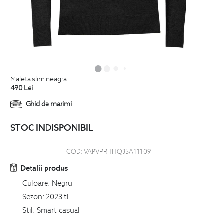
maleta slim neagra
490
Lei
Ghid de marimi
STOC INDISPONIBIL
COD:
VAPVPRHHQ35A11109
Detalii produs
Culoare:
Negru
Sezon:
2023 ti
Stil:
Smart casual