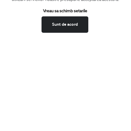
Termeni si conditii
Schimburi si retur
Vreau sa schimb setarile
Securitatea datelor
Sunt de acord
Feedback site
ANPC
SOL
BIGOTTI
Contact
Magazine
Cariere
Intrebari frecvente
Preturi retusuri
Sitemap
SHARE
Facebook