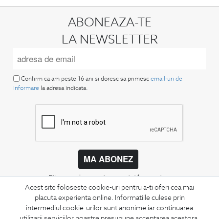
ABONEAZA-TE
LA NEWSLETTER
Confirm ca am peste 16 ani si doresc sa primesc
email-uri de
informare
la adresa indicata.
MA ABONEZ
Fii mereu la curent cu noutatile noastre,
oferte speciale si trenduri in moda masculina.
Acest site foloseste cookie-uri pentru a-ti oferi cea mai
placuta experienta online. Informatiile culese prin
intermediul cookie-urilor sunt anonime iar continuarea
CONCIERGE
utilizarii serviciilor noastre presupune acceptarea acestora.