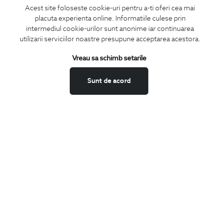
Acest site foloseste cookie-uri pentru a-ti oferi cea mai
placuta experienta online. Informatiile culese prin
CONCIERGE
intermediul cookie-urilor sunt anonime iar continuarea
Termeni si conditii
utilizarii serviciilor noastre presupune acceptarea acestora.
Schimburi si retur
Vreau sa schimb setarile
Securitatea datelor
Feedback site
Sunt de acord
ANPC
SOL
BIGOTTI
Contact
Magazine
Cariere
Intrebari frecvente
Preturi retusuri
Sitemap