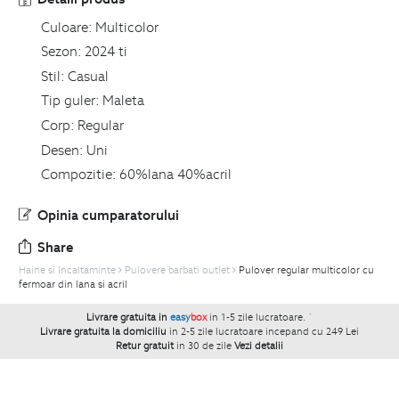
Culoare:
Multicolor
Sezon:
2024 ti
Stil:
Casual
Tip guler:
Maleta
Corp:
Regular
Desen:
Uni
Compozitie:
60%lana 40%acril
Opinia cumparatorului
Share
Haine si Incaltaminte
Pulovere barbati outlet
Pulover regular multicolor cu
fermoar din lana si acril
Livrare gratuita in
easy
box
in 1-5 zile lucratoare.
`
Livrare gratuita la domiciliu
in 2-5 zile lucratoare incepand cu 249 Lei
Retur gratuit
in 30 de zile
Vezi detalii