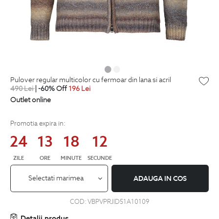
pulover regular multicolor cu fermoar din lana si acril
490
Lei
| -60% Off
196
Lei
Outlet online
Promotia expira in:
24
13
18
11
ZILE
ORE
MINUTE
SECUNDE
Selectati marimea
ADAUGA IN COS
COD:
VBPVPRJID51A10109
Detalii produs