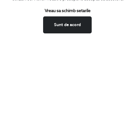
Termeni si conditii
Schimburi si retur
Vreau sa schimb setarile
Securitatea datelor
Sunt de acord
Feedback site
ANPC
SOL
BIGOTTI
Contact
Magazine
Cariere
Intrebari frecvente
Preturi retusuri
Sitemap
SHARE
Facebook