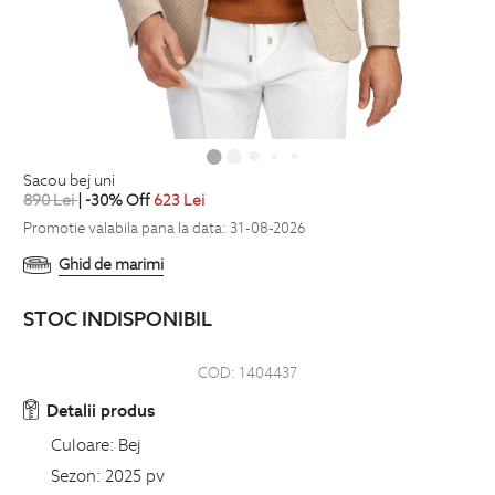
sacou bej uni
890
Lei
| -30% Off
623
Lei
Promotie valabila pana la data: 31-08-2026
Ghid de marimi
STOC INDISPONIBIL
COD:
1404437
Detalii produs
Culoare:
Bej
Sezon:
2025 pv