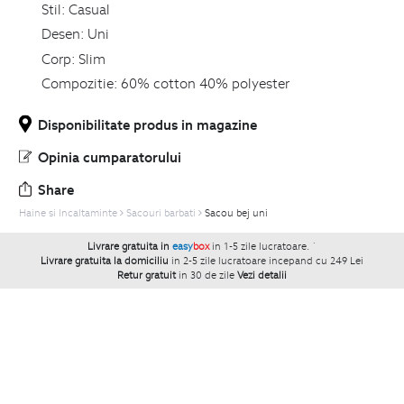
Stil:
Casual
Desen:
Uni
Corp:
Slim
Compozitie:
60% cotton 40% polyester
Disponibilitate produs in magazine
Opinia cumparatorului
Share
Haine si Incaltaminte
Sacouri barbati
Sacou bej uni
Livrare gratuita in
easy
box
in 1-5 zile lucratoare.
`
Livrare gratuita la domiciliu
in 2-5 zile lucratoare incepand cu 249 Lei
Retur gratuit
in 30 de zile
Vezi detalii