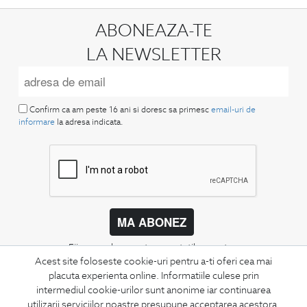
ABONEAZA-TE
LA NEWSLETTER
Confirm ca am peste 16 ani si doresc sa primesc
email-uri de
informare
la adresa indicata.
MA ABONEZ
Fii mereu la curent cu noutatile noastre,
Acest site foloseste cookie-uri pentru a-ti oferi cea mai
oferte speciale si trenduri in moda masculina.
placuta experienta online. Informatiile culese prin
intermediul cookie-urilor sunt anonime iar continuarea
CONCIERGE
utilizarii serviciilor noastre presupune acceptarea acestora.