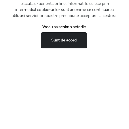
placuta experienta online. Informatiile culese prin
CONCIERGE
intermediul cookie-urilor sunt anonime iar continuarea
Termeni si conditii
utilizarii serviciilor noastre presupune acceptarea acestora.
Schimburi si retur
Vreau sa schimb setarile
Securitatea datelor
Feedback site
Sunt de acord
ANPC
SOL
BIGOTTI
Contact
Magazine
Cariere
Intrebari frecvente
Preturi retusuri
Sitemap