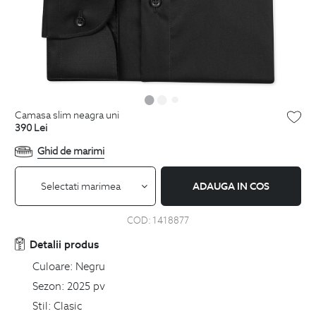
camasa slim neagra uni
390
Lei
Ghid de marimi
Selectati marimea
ADAUGA IN COS
COD:
1418877
Detalii produs
Culoare:
Negru
Sezon:
2025 pv
Stil:
Clasic