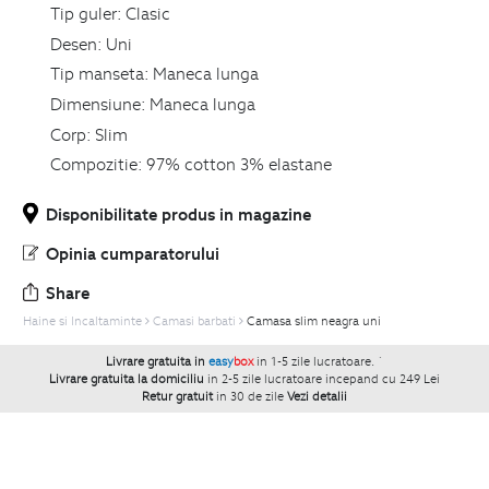
Tip guler:
Clasic
Desen:
Uni
Tip manseta:
Maneca lunga
Dimensiune:
Maneca lunga
Corp:
Slim
Compozitie:
97% cotton 3% elastane
Disponibilitate produs in magazine
Opinia cumparatorului
Share
Haine si Incaltaminte
Camasi barbati
Camasa slim neagra uni
Livrare gratuita in
easy
box
in 1-5 zile lucratoare.
`
Livrare gratuita la domiciliu
in 2-5 zile lucratoare incepand cu 249 Lei
Retur gratuit
in 30 de zile
Vezi detalii