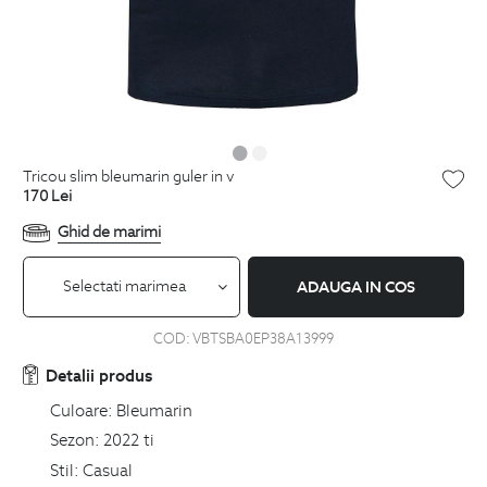
tricou slim bleumarin guler in v
170
Lei
Ghid de marimi
Selectati marimea
ADAUGA IN COS
COD:
VBTSBA0EP38A13999
Detalii produs
Culoare:
Bleumarin
Sezon:
2022 ti
Stil:
Casual