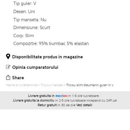
Tip guler:
V
Desen:
Uni
Tip manseta:
Nu
Dimensiune:
Scurt
Corp:
Slim
Compozitie:
95% bumbac 5% elastan
Disponibilitate produs in magazine
Opinia cumparatorului
Share
Haine si Incaltaminte
Tricouri barbati
Tricou slim bleumarin guler in v
Livrare gratuita in
easy
box
in 1-5 zile lucratoare.
`
Livrare gratuita la domiciliu
in 2-5 zile lucratoare incepand cu 249 Lei
Retur gratuit
in 30 de zile
Vezi detalii