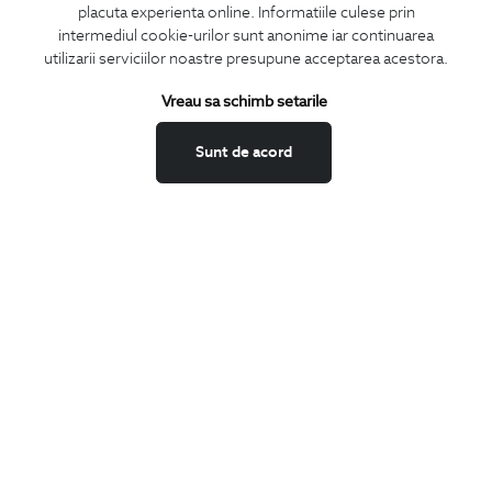
placuta experienta online. Informatiile culese prin
CONCIERGE
intermediul cookie-urilor sunt anonime iar continuarea
Termeni si conditii
utilizarii serviciilor noastre presupune acceptarea acestora.
Schimburi si retur
Vreau sa schimb setarile
Securitatea datelor
Feedback site
Sunt de acord
ANPC
SOL
BIGOTTI
Contact
Magazine
Cariere
Intrebari frecvente
Preturi retusuri
Sitemap